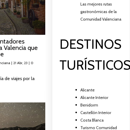
Las mejores rutas
gastronómicas de la
Comunidad Valenciana
DESTINOS
antadores
a Valencia que
te
TURÍSTICO
nciana
|
21
Abr, 23
|
0
a de viajes por la
Alicante
Alicante Interior
Benidorm
Castellón Interior
Costa Blanca
Turismo Comunidad