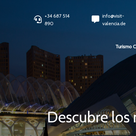
+34 687 514
info@visit-
890
valencia.de
Turismo 
Descubre los m