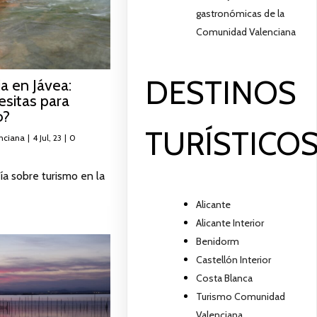
gastronómicas de la
Comunidad Valenciana
DESTINOS
ia en Jávea:
esitas para
o?
TURÍSTICO
nciana
|
4
Jul, 23
|
0
ía sobre turismo en la
Alicante
Alicante Interior
Benidorm
Castellón Interior
Costa Blanca
Turismo Comunidad
Valenciana