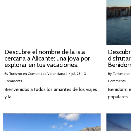
Descubre el nombre de la isla
Descubre
cercana a Alicante: una joya por
disfruta
explorar en tus vacaciones.
Benido
By
Turismo en Comunidad Valenciana
|
4
Jul, 23
|
0
By
Turismo en
Comments
Comments
Bienvenidos a todos los amantes de los viajes
Benidorm e
y la
populares