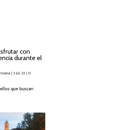
isfrutar con
encia durante el
nciana
|
3
Jul, 23
|
0
ellos que buscan