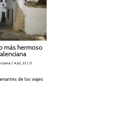
lo más hermoso
alenciana
nciana
|
4
Jul, 23
|
0
amantes de los viajes