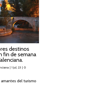
res destinos
un fin de semana
alenciana.
nciana
|
1
Jul, 23
|
0
 amantes del turismo