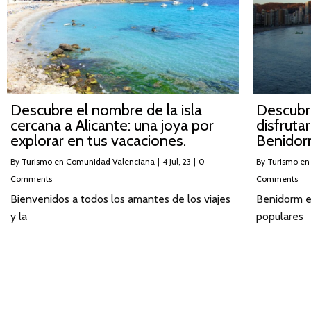
Descubre el nombre de la isla
Descubre
cercana a Alicante: una joya por
disfruta
explorar en tus vacaciones.
Benido
By
Turismo en Comunidad Valenciana
|
4
Jul, 23
|
0
By
Turismo en
Comments
Comments
Bienvenidos a todos los amantes de los viajes
Benidorm e
y la
populares