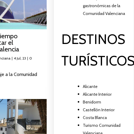
gastronómicas de la
Comunidad Valenciana
DESTINOS
tiempo
tar el
alencia
TURÍSTICO
nciana
|
4
Jul, 23
|
0
aje a la Comunidad
Alicante
Alicante Interior
Benidorm
Castellón Interior
Costa Blanca
Turismo Comunidad
Valenciana