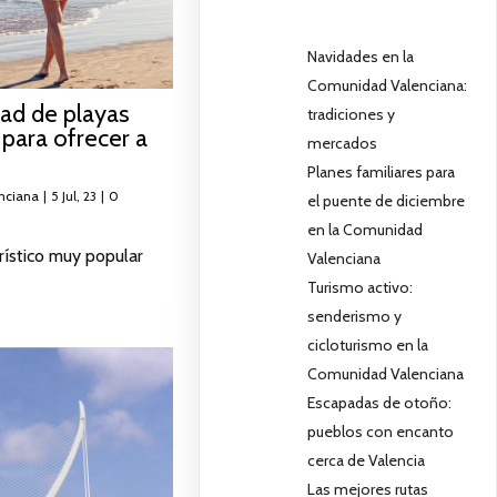
Navidades en la
Comunidad Valenciana:
dad de playas
tradiciones y
 para ofrecer a
mercados
Planes familiares para
nciana
|
5
Jul, 23
|
0
el puente de diciembre
en la Comunidad
rístico muy popular
Valenciana
Turismo activo:
senderismo y
cicloturismo en la
Comunidad Valenciana
Escapadas de otoño:
pueblos con encanto
cerca de Valencia
Las mejores rutas