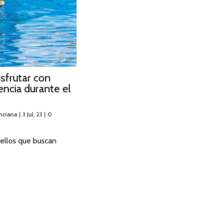
isfrutar con
encia durante el
nciana
|
3
Jul, 23
|
0
ellos que buscan