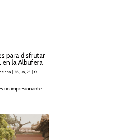
s para disfrutar
l en la Albufera
nciana
|
28
Jun, 23
|
0
es un impresionante