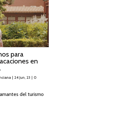
nos para
vacaciones en
.
nciana
|
24
Jun, 23
|
0
 amantes del turismo