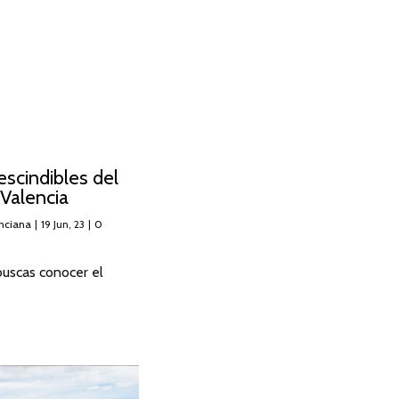
scindibles del
 Valencia
nciana
|
19
Jun, 23
|
0
buscas conocer el