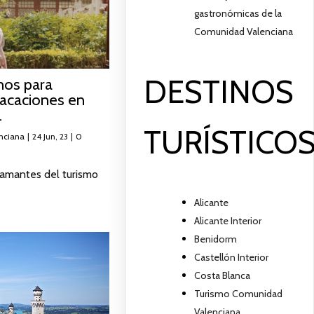
gastronómicas de la
Comunidad Valenciana
DESTINOS
nos para
vacaciones en
.
TURÍSTICO
nciana
|
24
Jun, 23
|
0
 amantes del turismo
Alicante
Alicante Interior
Benidorm
Castellón Interior
Costa Blanca
Turismo Comunidad
Valenciana