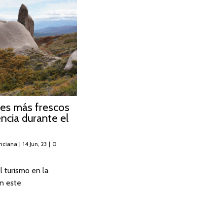
res más frescos
encia durante el
nciana
|
14
Jun, 23
|
0
 turismo en la
n este