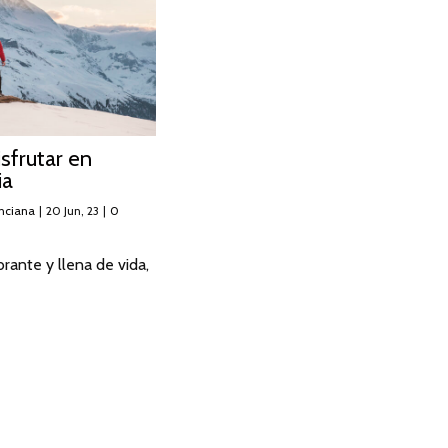
isfrutar en
ia
nciana
|
20
Jun, 23
|
0
brante y llena de vida,