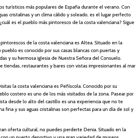
nos turísticos más populares de España durante el verano. Con
as cristalinas y un clima cálido y soleado, es el lugar perfecto
¿cuál es el pueblo más pintoresco de la costa valenciana? Sigue
intorescos de la costa valenciana es Altea. Situado en la
 pueblo es conocido por sus casas blancas con puertas y
das y su hermosa iglesia de Nuestra Señora del Consuelo.
 tiendas, restaurantes y bares con vistas impresionantes al mar
sitas la costa valenciana es Peñíscola. Conocido por su
eblo costero es uno de los más visitados de la zona. Pasear por
ista desde lo alto del castillo es una experiencia que no te
 fina y sus aguas cristalinas son perfectas para un día de sol y
an oferta cultural, no puedes perderte Denia. Situado en la
 con un puerto deportivo y una gran variedad de museos,