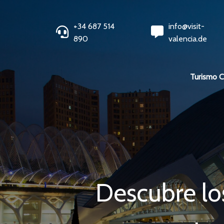
+34 687 514
info@visit-
890
valencia.de
Turismo 
Descubre lo