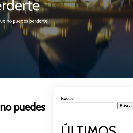
rderte
que no puedes perderte
Buscar
 no puedes
Busca
ÚLTIMOS