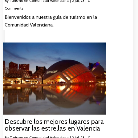
By
Turismo en Comunidad Valenciana
|
2
Jul, 23
|
0
Comments
Bienvenidos a nuestra guía de turismo en la
Comunidad Valenciana.
Descubre los mejores lugares para
observar las estrellas en Valencia
By
Turismo en Comunidad Valenciana
|
2
Jul, 23
|
0