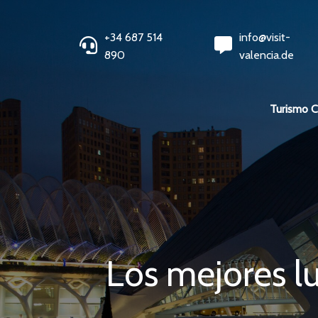
+34 687 514
info@visit-
890
valencia.de
Turismo 
Los mejores lu