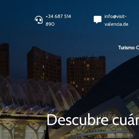
+34 687 514
info@visit-
890
valencia.de
Turismo 
Descubre cuán