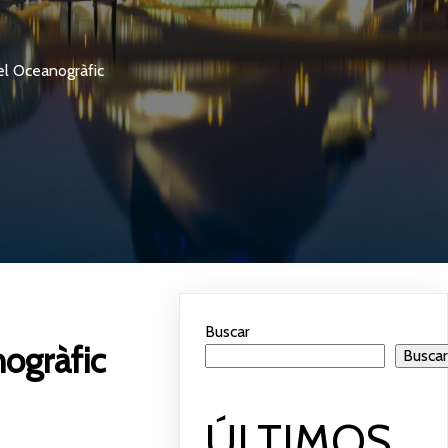
el Oceanogràfic
Buscar
ogràfic
Busca
ÚLTIMOS