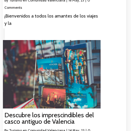
By
Turismo en Comunidad Valenciana
|
16
May, 23
|
0
Comments
¡Bienvenidos a todos los amantes de los viajes
y la
Descubre los imprescindibles del
casco antiguo de Valencia
By
Turismo en Comunidad Valenciana
|
14
May, 23
|
0