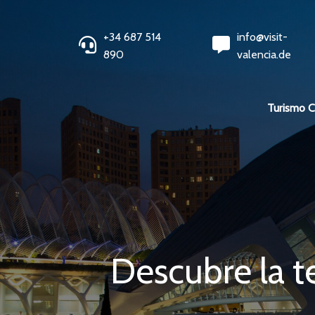
+34 687 514
info@visit-
890
valencia.de
Turismo 
Descubre la t