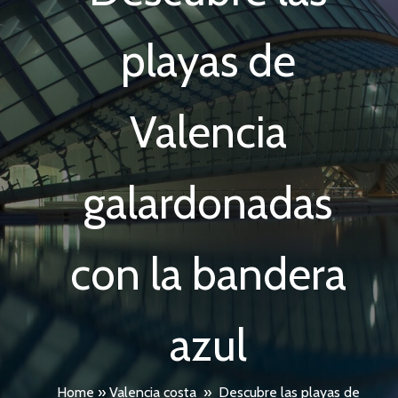
playas de
Valencia
galardonadas
con la bandera
azul
Home
»
Valencia costa
»
Descubre las playas de