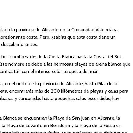
sitado la provincia de Alicante en la Comunidad Valenciana,
resionante costa. Pero, ¿sabías que esta costa tiene un
descubrirlo juntos.
chos nombres, desde la Costa Blanca hasta la Costa del Sol,
 Este nombre se debe a las hermosas playas de arena blanca que
contrastan con el intenso color turquesa del mar.
 en el norte de la provincia de Alicante, hasta Pilar de la
costa, encontrarás más de 200 kilómetros de playas y calas para
 urbanas y concurridas hasta pequeñas calas escondidas, hay
a Blanca se encuentran la Playa de San Juan en Alicante, la
, la Playa de Levante en Benidorm y la Playa de la Fossa en
nte infraestructura turística y son perfectas para disfrutar de