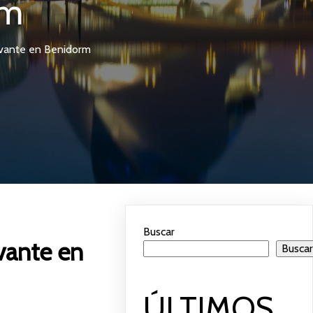
rm
Levante en Benidorm
Buscar
evante en
Busca
ÚLTIMOS