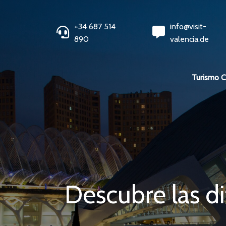
+34 687 514
info@visit-
890
valencia.de
Turismo 
Descubre las di