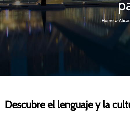
p
Home
»
Alica
Descubre el lenguaje y la cul