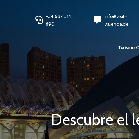
+34 687 514
info@visit-
890
valencia.de
Turismo 
Descubre el l