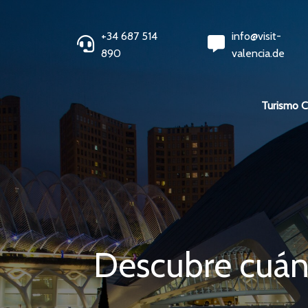
+34 687 514
info@visit-
890
valencia.de
Turismo 
Descubre cuánd