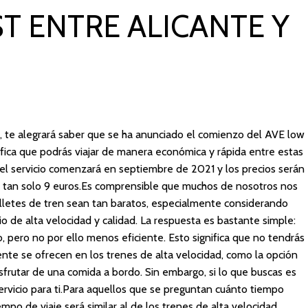
T ENTRE ALICANTE Y
o, te alegrará saber que se ha anunciado el comienzo del AVE low
nifica que podrás viajar de manera económica y rápida entre estas
, el servicio comenzará en septiembre de 2021 y los precios serán
e tan solo 9 euros.Es comprensible que muchos de nosotros nos
lletes de tren sean tan baratos, especialmente considerando
io de alta velocidad y calidad. La respuesta es bastante simple:
o, pero no por ello menos eficiente. Esto significa que no tendrás
te se ofrecen en los trenes de alta velocidad, como la opción
disfrutar de una comida a bordo. Sin embargo, si lo que buscas es
servicio para ti.Para aquellos que se preguntan cuánto tiempo
iempo de viaje será similar al de los trenes de alta velocidad