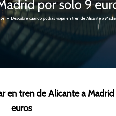
Madrid por solo 9 eur
nte
»
Descubre cuándo podrás viajar en tren de Alicante a Madri
r en tren de Alicante a Madrid 
euros