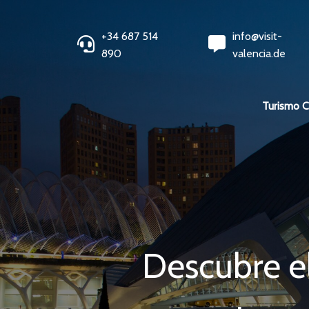
+34 687 514
info@visit-
890
valencia.de
Turismo 
Descubre el