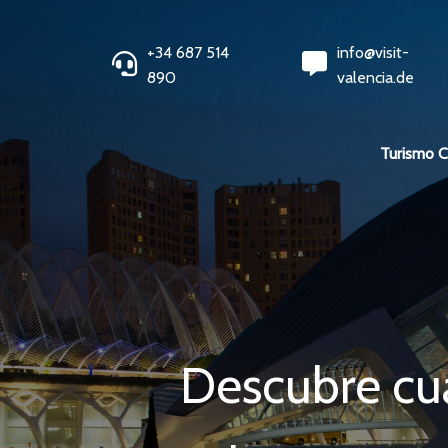
+34 687 514
info@visit-
890
valencia.de
Turismo 
Descubre cuá