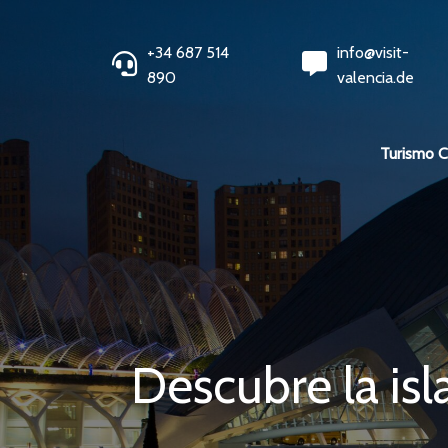
+34 687 514
info@visit-
890
valencia.de
Turismo 
Descubre la is