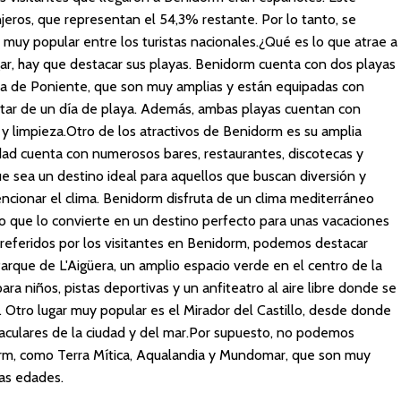
njeros, que representan el 54,3% restante. Por lo tanto, se
muy popular entre los turistas nacionales.¿Qué es lo que atrae a
ar, hay que destacar sus playas. Benidorm cuenta con dos playas
laya de Poniente, que son muy amplias y están equipadas con
rutar de un día de playa. Además, ambas playas cuentan con
d y limpieza.Otro de los atractivos de Benidorm es su amplia
udad cuenta con numerosos bares, restaurantes, discotecas y
ue sea un destino ideal para aquellos que buscan diversión y
ncionar el clima. Benidorm disfruta de un clima mediterráneo
lo que lo convierte en un destino perfecto para unas vacaciones
 preferidos por los visitantes en Benidorm, podemos destacar
rque de L'Aigüera, un amplio espacio verde en el centro de la
ra niños, pistas deportivas y un anfiteatro al aire libre donde se
. Otro lugar muy popular es el Mirador del Castillo, desde donde
taculares de la ciudad y del mar.Por supuesto, no podemos
orm, como Terra Mítica, Aqualandia y Mundomar, que son muy
las edades.