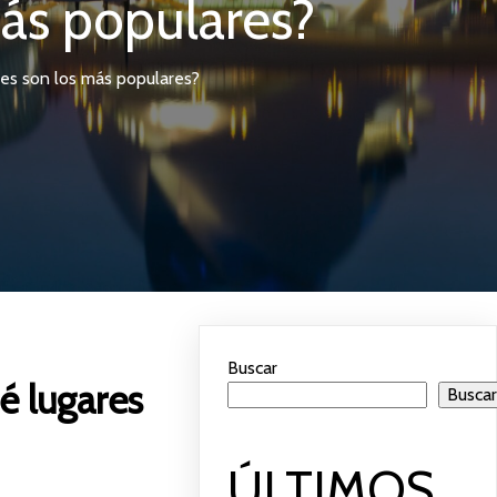
ás populares?
res son los más populares?
Buscar
é lugares
Busca
ÚLTIMOS