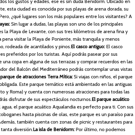
todos los gustos y edades, ese es sin duda Benidorm. Ubicado en
nte, esta ciudad es conocida por sus playas de arena dorada, su
 Pero, ¿qué lugares son los más populares entre los visitantes? A
ayas:
Sin lugar a dudas, las playas son uno de los principales
 la Playa de Levante, con sus tres kilómetros de arena fina y
a pena visitar la Playa de Poniente, más tranquila y menos
mo, rodeada de acantilados y pinos.
El casco antiguo:
El casco
es preferidos por los turistas. Aquí podrás pasear por sus
de una copa en alguna de sus terrazas y comprar recuerdos en las
ador del Balcón del Mediterráneo podrás contemplar unas vistas
 parque de atracciones Terra Mítica:
Si viajas con niños, el parque
a obligada. Este parque temático está ambientado en las antiguas
ipto y Roma) y cuenta con numerosas atracciones para todas las
ás disfrutar de sus espectáculos nocturnos.
El parque acuático
l agua, el parque acuático Aqualandia es perfecto para ti. Con sus
toboganes hasta piscinas de olas, este parque es un paraíso para
Además, también cuenta con zonas de picnic y restaurantes para
tanta diversión.
La isla de Benidorm:
Por último, no podemos