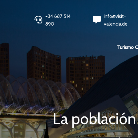
+34 687 514
info@visit-
890
valencia.de
Turismo 
La población