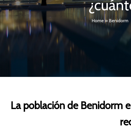
¿cuánto
Home
»
Benidorm
La población de Benidorm en
re