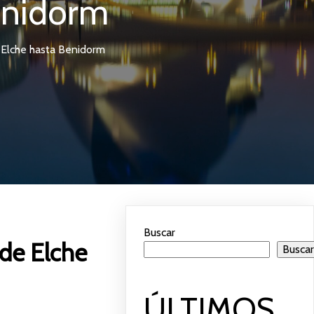
enidorm
 Elche hasta Benidorm
Buscar
sde Elche
Busca
ÚLTIMOS