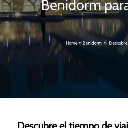
Benidorm para 
Home
»
Benidorm
»
Descubre 
Descubre el tiempo de via