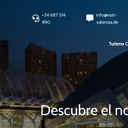
+34 687 514
info@visit-
890
valencia.de
Turismo 
Descubre el n