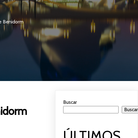
de Benidorm
Buscar
nidorm
Busca
ÚLTIMOS