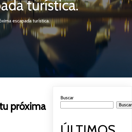
a turística.
xima escapada turística.
Buscar
tu próxima
Busca
ÚLTIMOS