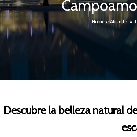
Campoamor e
Home
»
Alicante
»
Descubre la belleza natural 
esc