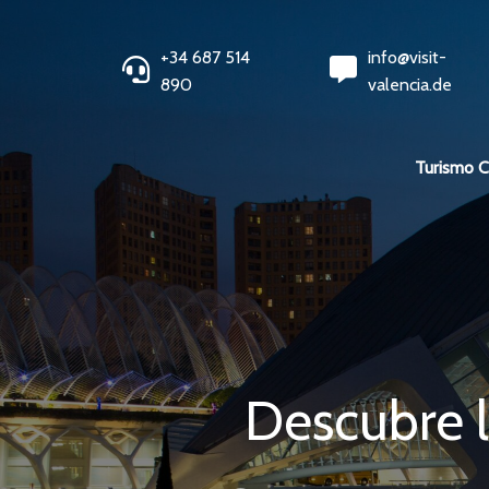
+34 687 514
info@visit-
890
valencia.de
Turismo 
Descubre l