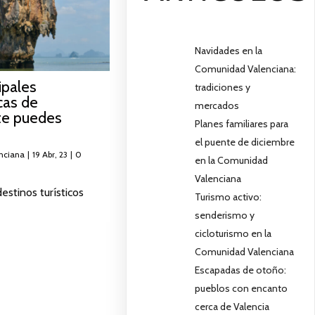
Navidades en la
Comunidad Valenciana:
ipales
tradiciones y
cas de
mercados
te puedes
Planes familiares para
el puente de diciembre
nciana
|
19
Abr, 23
|
0
en la Comunidad
Valenciana
estinos turísticos
Turismo activo:
senderismo y
cicloturismo en la
Comunidad Valenciana
Escapadas de otoño:
pueblos con encanto
cerca de Valencia